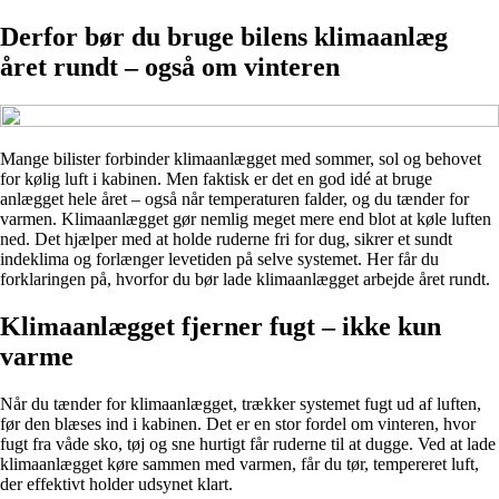
Derfor bør du bruge bilens klimaanlæg
året rundt – også om vinteren
Mange bilister forbinder klimaanlægget med sommer, sol og behovet
for kølig luft i kabinen. Men faktisk er det en god idé at bruge
anlægget hele året – også når temperaturen falder, og du tænder for
varmen. Klimaanlægget gør nemlig meget mere end blot at køle luften
ned. Det hjælper med at holde ruderne fri for dug, sikrer et sundt
indeklima og forlænger levetiden på selve systemet. Her får du
forklaringen på, hvorfor du bør lade klimaanlægget arbejde året rundt.
Klimaanlægget fjerner fugt – ikke kun
varme
Når du tænder for klimaanlægget, trækker systemet fugt ud af luften,
før den blæses ind i kabinen. Det er en stor fordel om vinteren, hvor
fugt fra våde sko, tøj og sne hurtigt får ruderne til at dugge. Ved at lade
klimaanlægget køre sammen med varmen, får du tør, tempereret luft,
der effektivt holder udsynet klart.