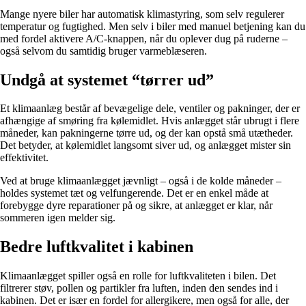
Mange nyere biler har automatisk klimastyring, som selv regulerer
temperatur og fugtighed. Men selv i biler med manuel betjening kan du
med fordel aktivere A/C-knappen, når du oplever dug på ruderne –
også selvom du samtidig bruger varmeblæseren.
Undgå at systemet “tørrer ud”
Et klimaanlæg består af bevægelige dele, ventiler og pakninger, der er
afhængige af smøring fra kølemidlet. Hvis anlægget står ubrugt i flere
måneder, kan pakningerne tørre ud, og der kan opstå små utætheder.
Det betyder, at kølemidlet langsomt siver ud, og anlægget mister sin
effektivitet.
Ved at bruge klimaanlægget jævnligt – også i de kolde måneder –
holdes systemet tæt og velfungerende. Det er en enkel måde at
forebygge dyre reparationer på og sikre, at anlægget er klar, når
sommeren igen melder sig.
Bedre luftkvalitet i kabinen
Klimaanlægget spiller også en rolle for luftkvaliteten i bilen. Det
filtrerer støv, pollen og partikler fra luften, inden den sendes ind i
kabinen. Det er især en fordel for allergikere, men også for alle, der