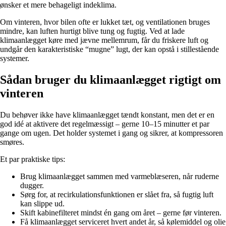
ønsker et mere behageligt indeklima.
Om vinteren, hvor bilen ofte er lukket tæt, og ventilationen bruges
mindre, kan luften hurtigt blive tung og fugtig. Ved at lade
klimaanlægget køre med jævne mellemrum, får du friskere luft og
undgår den karakteristiske “mugne” lugt, der kan opstå i stillestående
systemer.
Sådan bruger du klimaanlægget rigtigt om
vinteren
Du behøver ikke have klimaanlægget tændt konstant, men det er en
god idé at aktivere det regelmæssigt – gerne 10–15 minutter et par
gange om ugen. Det holder systemet i gang og sikrer, at kompressoren
smøres.
Et par praktiske tips:
Brug klimaanlægget sammen med varmeblæseren, når ruderne
dugger.
Sørg for, at recirkulationsfunktionen er slået fra, så fugtig luft
kan slippe ud.
Skift kabinefilteret mindst én gang om året – gerne før vinteren.
Få klimaanlægget serviceret hvert andet år, så kølemiddel og olie