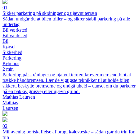
01
Sikker parkering på skråninger og ujævnt terræn
Sådan undgår du at bilen triller – og sikrer stabil parkering på alle
underlag
Bil værksted
Bil værksted
Bil
Kørsel
Sikkerhed
Parkering
Køretips
2 min
Parkering på skråninger og ujævnt terræn kræver mere end blot at
trække håndbremsen. Lær de vigtigste teknikker til at holde bilen
sikkert, beskytte bremserne og undgå uheld – uanset om du parkerer
på en bakke, grusvej eller ujævn grund.
Mathias Laursen
Mathias
Laursen
02
Miljøvenlig bortskaffelse af brugt kølevæske – sådan gør du trin for
trin