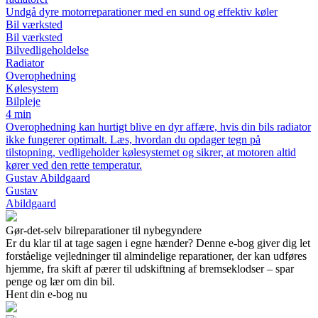
Undgå dyre motorreparationer med en sund og effektiv køler
Bil værksted
Bil værksted
Bilvedligeholdelse
Radiator
Overophedning
Kølesystem
Bilpleje
4 min
Overophedning kan hurtigt blive en dyr affære, hvis din bils radiator
ikke fungerer optimalt. Læs, hvordan du opdager tegn på
tilstopning, vedligeholder kølesystemet og sikrer, at motoren altid
kører ved den rette temperatur.
Gustav Abildgaard
Gustav
Abildgaard
Gør-det-selv bilreparationer til nybegyndere
Er du klar til at tage sagen i egne hænder? Denne e-bog giver dig let
forståelige vejledninger til almindelige reparationer, der kan udføres
hjemme, fra skift af pærer til udskiftning af bremseklodser – spar
penge og lær om din bil.
Hent din e-bog nu