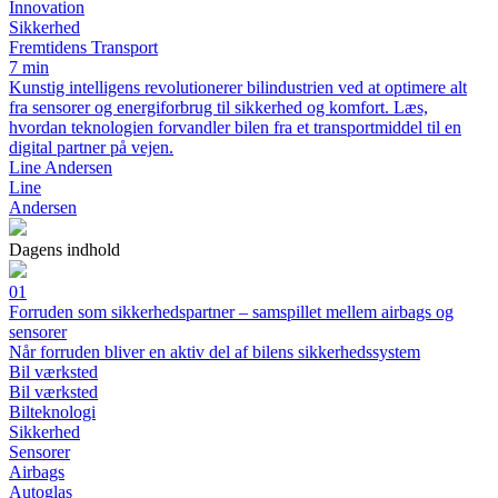
Innovation
Sikkerhed
Fremtidens Transport
7 min
Kunstig intelligens revolutionerer bilindustrien ved at optimere alt
fra sensorer og energiforbrug til sikkerhed og komfort. Læs,
hvordan teknologien forvandler bilen fra et transportmiddel til en
digital partner på vejen.
Line Andersen
Line
Andersen
Dagens indhold
01
Forruden som sikkerhedspartner – samspillet mellem airbags og
sensorer
Når forruden bliver en aktiv del af bilens sikkerhedssystem
Bil værksted
Bil værksted
Bilteknologi
Sikkerhed
Sensorer
Airbags
Autoglas