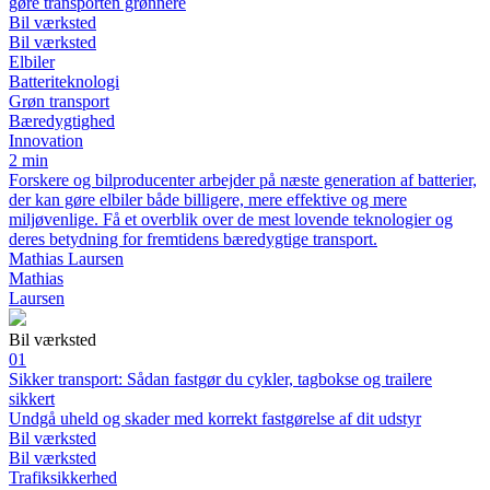
gøre transporten grønnere
Bil værksted
Bil værksted
Elbiler
Batteriteknologi
Grøn transport
Bæredygtighed
Innovation
2 min
Forskere og bilproducenter arbejder på næste generation af batterier,
der kan gøre elbiler både billigere, mere effektive og mere
miljøvenlige. Få et overblik over de mest lovende teknologier og
deres betydning for fremtidens bæredygtige transport.
Mathias Laursen
Mathias
Laursen
Bil værksted
01
Sikker transport: Sådan fastgør du cykler, tagbokse og trailere
sikkert
Undgå uheld og skader med korrekt fastgørelse af dit udstyr
Bil værksted
Bil værksted
Trafiksikkerhed