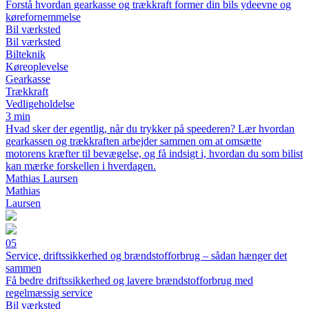
Forstå hvordan gearkasse og trækkraft former din bils ydeevne og
kørefornemmelse
Bil værksted
Bil værksted
Bilteknik
Køreoplevelse
Gearkasse
Trækkraft
Vedligeholdelse
3 min
Hvad sker der egentlig, når du trykker på speederen? Lær hvordan
gearkassen og trækkraften arbejder sammen om at omsætte
motorens kræfter til bevægelse, og få indsigt i, hvordan du som bilist
kan mærke forskellen i hverdagen.
Mathias Laursen
Mathias
Laursen
05
Service, driftssikkerhed og brændstofforbrug – sådan hænger det
sammen
Få bedre driftssikkerhed og lavere brændstofforbrug med
regelmæssig service
Bil værksted