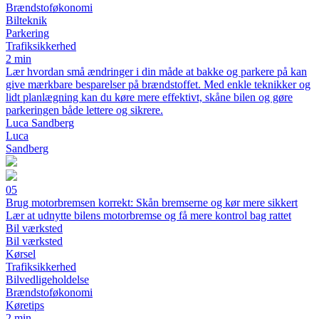
Brændstoføkonomi
Bilteknik
Parkering
Trafiksikkerhed
2 min
Lær hvordan små ændringer i din måde at bakke og parkere på kan
give mærkbare besparelser på brændstoffet. Med enkle teknikker og
lidt planlægning kan du køre mere effektivt, skåne bilen og gøre
parkeringen både lettere og sikrere.
Luca Sandberg
Luca
Sandberg
05
Brug motorbremsen korrekt: Skån bremserne og kør mere sikkert
Lær at udnytte bilens motorbremse og få mere kontrol bag rattet
Bil værksted
Bil værksted
Kørsel
Trafiksikkerhed
Bilvedligeholdelse
Brændstoføkonomi
Køretips
2 min