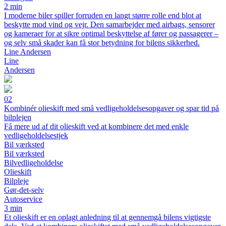
2 min
I moderne biler spiller forruden en langt større rolle end blot at
beskytte mod vind og vejr. Den samarbejder med airbags, sensorer
og kameraer for at sikre optimal beskyttelse af fører og passagerer –
og selv små skader kan få stor betydning for bilens sikkerhed.
Line Andersen
Line
Andersen
02
Kombinér olieskift med små vedligeholdelsesopgaver og spar tid på
bilplejen
Få mere ud af dit olieskift ved at kombinere det med enkle
vedligeholdelsestjek
Bil værksted
Bil værksted
Bilvedligeholdelse
Olieskift
Bilpleje
Gør-det-selv
Autoservice
3 min
Et olieskift er en oplagt anledning til at gennemgå bilens vigtigste