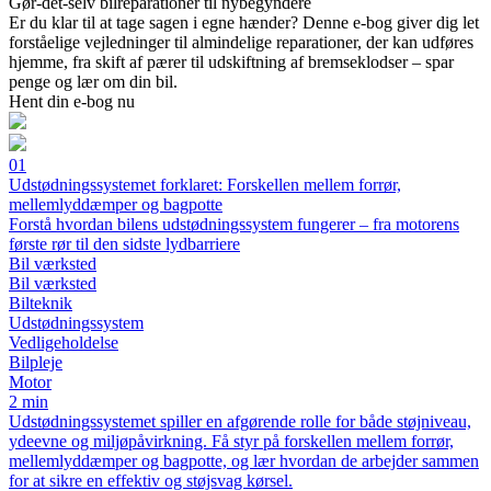
Gør-det-selv bilreparationer til nybegyndere
Er du klar til at tage sagen i egne hænder? Denne e-bog giver dig let
forståelige vejledninger til almindelige reparationer, der kan udføres
hjemme, fra skift af pærer til udskiftning af bremseklodser – spar
penge og lær om din bil.
Hent din e-bog nu
01
Udstødningssystemet forklaret: Forskellen mellem forrør,
mellemlyddæmper og bagpotte
Forstå hvordan bilens udstødningssystem fungerer – fra motorens
første rør til den sidste lydbarriere
Bil værksted
Bil værksted
Bilteknik
Udstødningssystem
Vedligeholdelse
Bilpleje
Motor
2 min
Udstødningssystemet spiller en afgørende rolle for både støjniveau,
ydeevne og miljøpåvirkning. Få styr på forskellen mellem forrør,
mellemlyddæmper og bagpotte, og lær hvordan de arbejder sammen
for at sikre en effektiv og støjsvag kørsel.