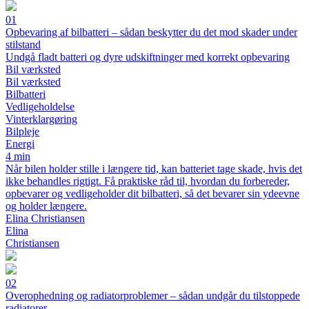
01
Opbevaring af bilbatteri – sådan beskytter du det mod skader under
stilstand
Undgå fladt batteri og dyre udskiftninger med korrekt opbevaring
Bil værksted
Bil værksted
Bilbatteri
Vedligeholdelse
Vinterklargøring
Bilpleje
Energi
4 min
Når bilen holder stille i længere tid, kan batteriet tage skade, hvis det
ikke behandles rigtigt. Få praktiske råd til, hvordan du forbereder,
opbevarer og vedligeholder dit bilbatteri, så det bevarer sin ydeevne
og holder længere.
Elina Christiansen
Elina
Christiansen
02
Overophedning og radiatorproblemer – sådan undgår du tilstoppede
radiatorer