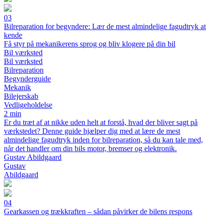
03
Bilreparation for begyndere: Lær de mest almindelige fagudtryk at
kende
Få styr på mekanikerens sprog og bliv klogere på din bil
Bil værksted
Bil værksted
Bilreparation
Begynderguide
Mekanik
Bilejerskab
Vedligeholdelse
2 min
Er du træt af at nikke uden helt at forstå, hvad der bliver sagt på
værkstedet? Denne guide hjælper dig med at lære de mest
almindelige fagudtryk inden for bilreparation, så du kan tale med,
når det handler om din bils motor, bremser og elektronik.
Gustav Abildgaard
Gustav
Abildgaard
04
Gearkassen og trækkraften – sådan påvirker de bilens respons