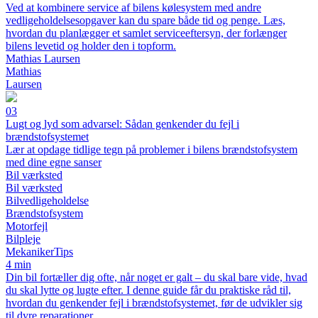
Ved at kombinere service af bilens kølesystem med andre
vedligeholdelsesopgaver kan du spare både tid og penge. Læs,
hvordan du planlægger et samlet serviceeftersyn, der forlænger
bilens levetid og holder den i topform.
Mathias Laursen
Mathias
Laursen
03
Lugt og lyd som advarsel: Sådan genkender du fejl i
brændstofsystemet
Lær at opdage tidlige tegn på problemer i bilens brændstofsystem
med dine egne sanser
Bil værksted
Bil værksted
Bilvedligeholdelse
Brændstofsystem
Motorfejl
Bilpleje
MekanikerTips
4 min
Din bil fortæller dig ofte, når noget er galt – du skal bare vide, hvad
du skal lytte og lugte efter. I denne guide får du praktiske råd til,
hvordan du genkender fejl i brændstofsystemet, før de udvikler sig
til dyre reparationer.