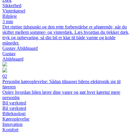
Dæk
Sikkerhed
Vinterkørsel
Bilpleje
3 min
Det rigtige tidspunkt og den rette forberedelse er afgørende, når du
skifter mellem sommer- og vinterdæk. Læs hvordan du tjekker dæk,
tryk og opbevaring, så din bil er klar til både varme og kolde
måneder.
Gustav Abildgaard
Gustav
Abildgaard
02
Personlig køreoplevelse: Sådan tilpasser bilens elektronik sig til
føreren
Oplev hvordan bilen lærer dine vaner og gør hver køretur mere
personlig
Bil værksted
Bil værksted
Bilteknologi
Køreoplevelse
Innovation
Komfort