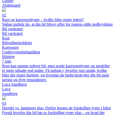
Gustav
Abildgaard
02
Rust og karrosserityper – hvilke biler ruster lettest?
Sådan undgår du, at din bil bliver offer for rustens stille nedbrydning
Bil værksted
Bil værksted
Rust
Bilvedligeholdelse
Karrosseri
Undervognsbehandling
Bilpleje
7 min
Rust kan ramme enhver bil, men nogle karrosserityper og modeller
er mere udsatte end andre. Få indsigt i, hvorfor rust opstår, hvilke
biler der ruster hurtigst, og hvordan du bedst beskytter din bil mod
tæring og dyre reparationer.
Luca Sandberg
Luca
Sandberg
03
Hærdet vs. lamineret glas: Derfor bruges de forskellige typer i bilen
Forstå hvorfor din bil har to forskellige typer glas – og hvad det