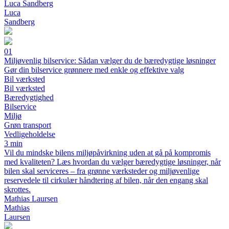
Luca Sandberg
Luca
Sandberg
01
Miljøvenlig bilservice: Sådan vælger du de bæredygtige løsninger
Gør din bilservice grønnere med enkle og effektive valg
Bil værksted
Bil værksted
Bæredygtighed
Bilservice
Miljø
Grøn transport
Vedligeholdelse
3 min
Vil du mindske bilens miljøpåvirkning uden at gå på kompromis
med kvaliteten? Læs hvordan du vælger bæredygtige løsninger, når
bilen skal serviceres – fra grønne værksteder og miljøvenlige
reservedele til cirkulær håndtering af bilen, når den engang skal
skrottes.
Mathias Laursen
Mathias
Laursen