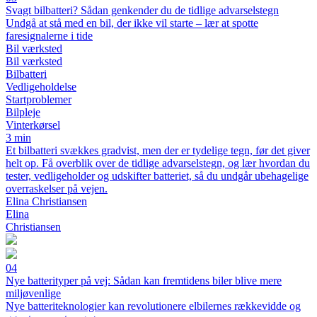
Svagt bilbatteri? Sådan genkender du de tidlige advarselstegn
Undgå at stå med en bil, der ikke vil starte – lær at spotte
faresignalerne i tide
Bil værksted
Bil værksted
Bilbatteri
Vedligeholdelse
Startproblemer
Bilpleje
Vinterkørsel
3 min
Et bilbatteri svækkes gradvist, men der er tydelige tegn, før det giver
helt op. Få overblik over de tidlige advarselstegn, og lær hvordan du
tester, vedligeholder og udskifter batteriet, så du undgår ubehagelige
overraskelser på vejen.
Elina Christiansen
Elina
Christiansen
04
Nye batterityper på vej: Sådan kan fremtidens biler blive mere
miljøvenlige
Nye batteriteknologier kan revolutionere elbilernes rækkevidde og