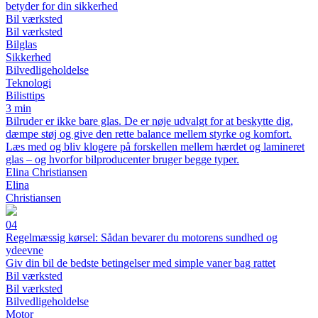
betyder for din sikkerhed
Bil værksted
Bil værksted
Bilglas
Sikkerhed
Bilvedligeholdelse
Teknologi
Bilisttips
3 min
Bilruder er ikke bare glas. De er nøje udvalgt for at beskytte dig,
dæmpe støj og give den rette balance mellem styrke og komfort.
Læs med og bliv klogere på forskellen mellem hærdet og lamineret
glas – og hvorfor bilproducenter bruger begge typer.
Elina Christiansen
Elina
Christiansen
04
Regelmæssig kørsel: Sådan bevarer du motorens sundhed og
ydeevne
Giv din bil de bedste betingelser med simple vaner bag rattet
Bil værksted
Bil værksted
Bilvedligeholdelse
Motor