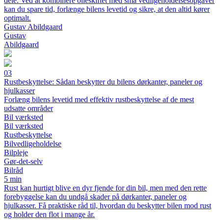
dele. Ved at kombinere olieskiftet med små vedligeholdelsesopgaver
kan du spare tid, forlænge bilens levetid og sikre, at den altid kører
optimalt.
Gustav Abildgaard
Gustav
Abildgaard
03
Rustbeskyttelse: Sådan beskytter du bilens dørkanter, paneler og
hjulkasser
Forlæng bilens levetid med effektiv rustbeskyttelse af de mest
udsatte områder
Bil værksted
Bil værksted
Rustbeskyttelse
Bilvedligeholdelse
Bilpleje
Gør-det-selv
Bilråd
5 min
Rust kan hurtigt blive en dyr fjende for din bil, men med den rette
forebyggelse kan du undgå skader på dørkanter, paneler og
hjulkasser. Få praktiske råd til, hvordan du beskytter bilen mod rust
og holder den flot i mange år.