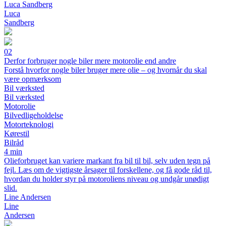
Luca Sandberg
Luca
Sandberg
02
Derfor forbruger nogle biler mere motorolie end andre
Forstå hvorfor nogle biler bruger mere olie – og hvornår du skal
være opmærksom
Bil værksted
Bil værksted
Motorolie
Bilvedligeholdelse
Motorteknologi
Kørestil
Bilråd
4 min
Olieforbruget kan variere markant fra bil til bil, selv uden tegn på
fejl. Læs om de vigtigste årsager til forskellene, og få gode råd til,
hvordan du holder styr på motoroliens niveau og undgår unødigt
slid.
Line Andersen
Line
Andersen