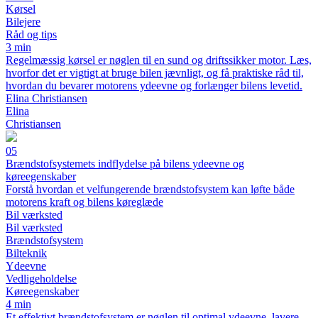
Kørsel
Bilejere
Råd og tips
3 min
Regelmæssig kørsel er nøglen til en sund og driftssikker motor. Læs,
hvorfor det er vigtigt at bruge bilen jævnligt, og få praktiske råd til,
hvordan du bevarer motorens ydeevne og forlænger bilens levetid.
Elina Christiansen
Elina
Christiansen
05
Brændstofsystemets indflydelse på bilens ydeevne og
køreegenskaber
Forstå hvordan et velfungerende brændstofsystem kan løfte både
motorens kraft og bilens køreglæde
Bil værksted
Bil værksted
Brændstofsystem
Bilteknik
Ydeevne
Vedligeholdelse
Køreegenskaber
4 min
Et effektivt brændstofsystem er nøglen til optimal ydeevne, lavere