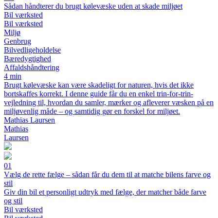
Sådan håndterer du brugt kølevæske uden at skade miljøet
Bil værksted
Bil værksted
Miljø
Genbrug
Bilvedligeholdelse
Bæredygtighed
Affaldshåndtering
4 min
Brugt kølevæske kan være skadeligt for naturen, hvis det ikke
bortskaffes korrekt. I denne guide får du en enkel trin-for-trin-
vejledning til, hvordan du samler, mærker og afleverer væsken på en
miljøvenlig måde – og samtidig gør en forskel for miljøet.
Mathias Laursen
Mathias
Laursen
01
Vælg de rette fælge – sådan får du dem til at matche bilens farve og
stil
Giv din bil et personligt udtryk med fælge, der matcher både farve
og stil
Bil værksted