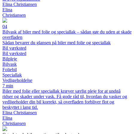
Elina Christiansen
Elina
Christiansen
04
Bilvask af biler med folie og speciallak – sådan gør du uden at skade
overfladen
Sådan bevarer du glansen på biler med folie og speciallak
Bil værksted
Bil værksted
Bilpleje
Bilvask
Foliebil
Speciallak
Vedligeholdelse
7 min
Biler med folie eller speciallak kræver særlig pleje for at undgå
ridser og skader under vask. Få gode råd til, hvordan du vasker og
vedligeholder din bil korrekt, så overfladen forbliver flot og
beskyttet i lang tid.
Elina Christiansen
Elina
Christiansen