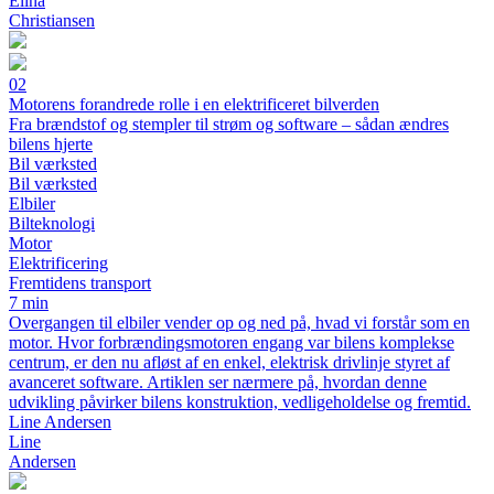
Elina
Christiansen
02
Motorens forandrede rolle i en elektrificeret bilverden
Fra brændstof og stempler til strøm og software – sådan ændres
bilens hjerte
Bil værksted
Bil værksted
Elbiler
Bilteknologi
Motor
Elektrificering
Fremtidens transport
7 min
Overgangen til elbiler vender op og ned på, hvad vi forstår som en
motor. Hvor forbrændingsmotoren engang var bilens komplekse
centrum, er den nu afløst af en enkel, elektrisk drivlinje styret af
avanceret software. Artiklen ser nærmere på, hvordan denne
udvikling påvirker bilens konstruktion, vedligeholdelse og fremtid.
Line Andersen
Line
Andersen