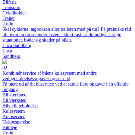
Bilferie
Transport
Cykelholder
Trailer
2 min
Skal cyklerne, tagboksen eller traileren med på tur? Få praktiske råd
til, hvordan du spænder lasten sikkert fast, så du undgår farlige
situationer, bøder og skader på bilen.
Luca Sandberg
Luca
Sandberg
02
Kombinér service af bilens kølesystem med andre
vedligeholdelsesopgaver og spar tid
Få mere ud af dit bilservice ved at samle flere opgaver i én effektiv
omgang
Bil værksted
Bil værksted
Bilvedligeholdelse
Kølesystem
Autoservice
Tidsbesparelse
Bilpleje
7 min