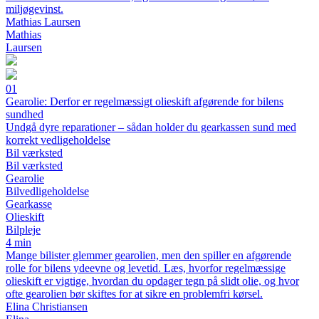
miljøgevinst.
Mathias Laursen
Mathias
Laursen
01
Gearolie: Derfor er regelmæssigt olieskift afgørende for bilens
sundhed
Undgå dyre reparationer – sådan holder du gearkassen sund med
korrekt vedligeholdelse
Bil værksted
Bil værksted
Gearolie
Bilvedligeholdelse
Gearkasse
Olieskift
Bilpleje
4 min
Mange bilister glemmer gearolien, men den spiller en afgørende
rolle for bilens ydeevne og levetid. Læs, hvorfor regelmæssige
olieskift er vigtige, hvordan du opdager tegn på slidt olie, og hvor
ofte gearolien bør skiftes for at sikre en problemfri kørsel.
Elina Christiansen