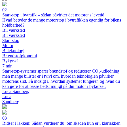
02
Start-stop i bytrafik – sådan påvirker det motorens levetid
Hvad betyder de mange motorstop i bytrafikken egentlig for bilens
holdbarhed?
Bil værksted
Bil værksted
Start-stop
Motor
Bilteknologi
Brændstoføkonomi
Bykørsel
7 min
Start-stop-systemer sparer brændstof og reducerer CO₂-udledning,
men mange bilister er i tvivl om, hvordan teknologien påvirker
motorens slid. Få indsigt i, hvordan systemet fungerer, og hvad du
kan gøre for at passe bedst muligt på din motor i bykørsel.
Luca Sandberg
Luca
Sandberg
03
Ridser i lakken: Sådan vurderer du, om skaden kun er i klarlakken