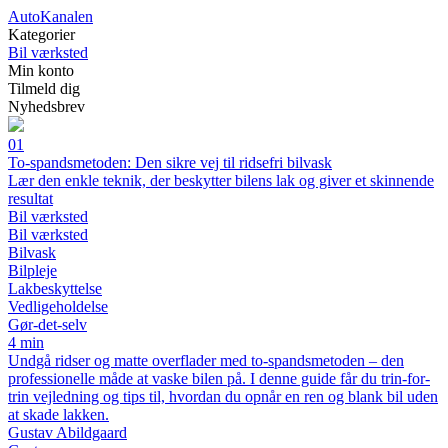
AutoKanalen
Kategorier
Bil værksted
Min konto
Tilmeld dig
Nyhedsbrev
01
To-spandsmetoden: Den sikre vej til ridsefri bilvask
Lær den enkle teknik, der beskytter bilens lak og giver et skinnende
resultat
Bil værksted
Bil værksted
Bilvask
Bilpleje
Lakbeskyttelse
Vedligeholdelse
Gør-det-selv
4 min
Undgå ridser og matte overflader med to-spandsmetoden – den
professionelle måde at vaske bilen på. I denne guide får du trin-for-
trin vejledning og tips til, hvordan du opnår en ren og blank bil uden
at skade lakken.
Gustav Abildgaard