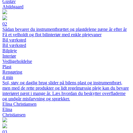
Gustav
Abildgaard
02
Sådan bevarer du instrumentbrættet og plastdelene pæne år efter år
Få et velholdt og flot bilinteriør med enkle plejevaner
Bil værksted
Bil værksted
Bilpleje
Interiør
Vedligeholdelse
Plast
Rengøring
4 min
Sol, støv og daglig brug slider på bilens plast og instrumentbræt,
men med de rette produkter og lidt regelmæssig pleje kan du bevare
interiøret pænt i mange år. Læs hvordan du beskytter overfladerne
og undgår misfarvning og sprækker.
Elina Christiansen
Elina
Christiansen
03