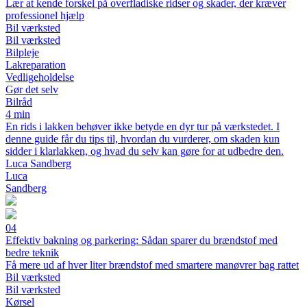
Lær at kende forskel på overfladiske ridser og skader, der kræver
professionel hjælp
Bil værksted
Bil værksted
Bilpleje
Lakreparation
Vedligeholdelse
Gør det selv
Bilråd
4 min
En rids i lakken behøver ikke betyde en dyr tur på værkstedet. I
denne guide får du tips til, hvordan du vurderer, om skaden kun
sidder i klarlakken, og hvad du selv kan gøre for at udbedre den.
Luca Sandberg
Luca
Sandberg
04
Effektiv bakning og parkering: Sådan sparer du brændstof med
bedre teknik
Få mere ud af hver liter brændstof med smartere manøvrer bag rattet
Bil værksted
Bil værksted
Kørsel