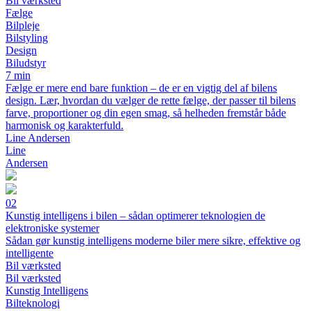
Bil værksted
Fælge
Bilpleje
Bilstyling
Design
Biludstyr
7 min
Fælge er mere end bare funktion – de er en vigtig del af bilens
design. Lær, hvordan du vælger de rette fælge, der passer til bilens
farve, proportioner og din egen smag, så helheden fremstår både
harmonisk og karakterfuld.
Line Andersen
Line
Andersen
02
Kunstig intelligens i bilen – sådan optimerer teknologien de
elektroniske systemer
Sådan gør kunstig intelligens moderne biler mere sikre, effektive og
intelligente
Bil værksted
Bil værksted
Kunstig Intelligens
Bilteknologi