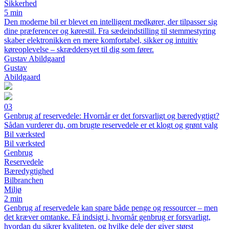
Sikkerhed
5 min
Den moderne bil er blevet en intelligent medkører, der tilpasser sig
dine præferencer og kørestil. Fra sædeindstilling til stemmestyring
skaber elektronikken en mere komfortabel, sikker og intuitiv
køreoplevelse – skræddersyet til dig som fører.
Gustav Abildgaard
Gustav
Abildgaard
03
Genbrug af reservedele: Hvornår er det forsvarligt og bæredygtigt?
Sådan vurderer du, om brugte reservedele er et klogt og grønt valg
Bil værksted
Bil værksted
Genbrug
Reservedele
Bæredygtighed
Bilbranchen
Miljø
2 min
Genbrug af reservedele kan spare både penge og ressourcer – men
det kræver omtanke. Få indsigt i, hvornår genbrug er forsvarligt,
hvordan du sikrer kvaliteten, og hvilke dele der giver størst