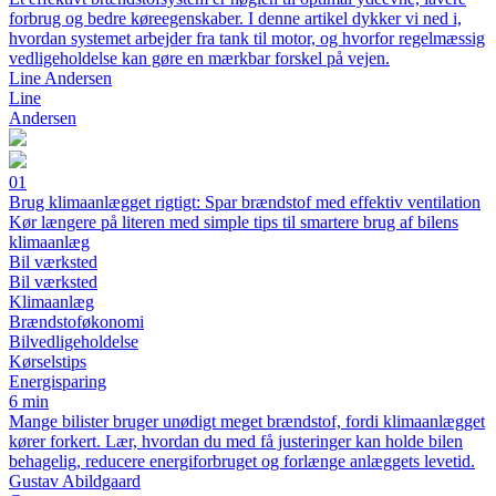
forbrug og bedre køreegenskaber. I denne artikel dykker vi ned i,
hvordan systemet arbejder fra tank til motor, og hvorfor regelmæssig
vedligeholdelse kan gøre en mærkbar forskel på vejen.
Line Andersen
Line
Andersen
01
Brug klimaanlægget rigtigt: Spar brændstof med effektiv ventilation
Kør længere på literen med simple tips til smartere brug af bilens
klimaanlæg
Bil værksted
Bil værksted
Klimaanlæg
Brændstoføkonomi
Bilvedligeholdelse
Kørselstips
Energisparing
6 min
Mange bilister bruger unødigt meget brændstof, fordi klimaanlægget
kører forkert. Lær, hvordan du med få justeringer kan holde bilen
behagelig, reducere energiforbruget og forlænge anlæggets levetid.
Gustav Abildgaard