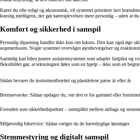
Kører du ofte roligt og økonomisk, vil systemet prioritere lavt brændsto
kunstig intelligens, der gør køreoplevelsen mere personlig – uden at du
Komfort og sikkerhed i samspil
Personlig tilpasning handler ikke kun om luksus. Den kan også øge sikk
uopmærksom. Nogle systemer overvåger øjenbevægelser og reaktionstid 
Samtidig kan bilen justere assistentsystemer som adaptiv fartpilot og vo
fleksibilitet gør, at teknologien føles som en hjælp – ikke som en begr
Sådan bevarer du instrumentbrættet og plastdelene pæne år efter år
Bremsevæske: Sådan opdager du, om den er for gammel eller forurene
Forruden som sikkerhedspartner – samspillet mellem airbags og sensor
Miljøvenlig bilservice: Sådan vælger du de bæredygtige løsninger
Stemmestyring og digitalt samspil