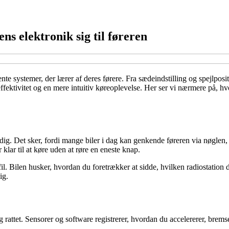
ns elektronik sig til føreren
e systemer, der lærer af deres førere. Fra sædeindstilling og spejlpositi
fektivitet og en mere intuitiv køreoplevelse. Her ser vi nærmere på, h
å dig. Det sker, fordi mange biler i dag kan genkende føreren via nøglen
 klar til at køre uden at røre en eneste knap.
rofil. Bilen husker, hvordan du foretrækker at sidde, hvilken radiostation d
ig.
g rattet. Sensorer og software registrerer, hvordan du accelererer, brems