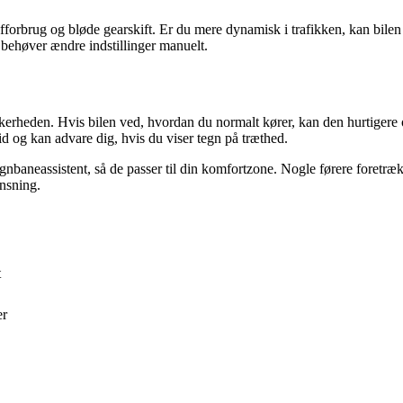
fforbrug og bløde gearskift. Er du mere dynamisk i trafikken, kan bilen 
 behøver ændre indstillinger manuelt.
erheden. Hvis bilen ved, hvordan du normalt kører, kan den hurtigere op
og kan advare dig, hvis du viser tegn på træthed.
gnbaneassistent, så de passer til din komfortzone. Nogle førere foretræk
ænsning.
t
er