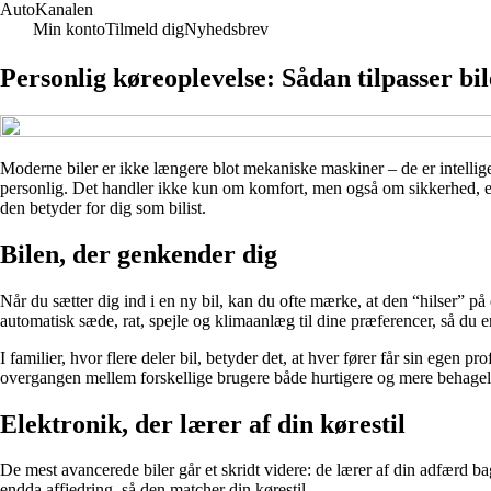
AutoKanalen
Min konto
Tilmeld dig
Nyhedsbrev
Personlig køreoplevelse: Sådan tilpasser bile
Moderne biler er ikke længere blot mekaniske maskiner – de er intelligent
personlig. Det handler ikke kun om komfort, men også om sikkerhed, ef
den betyder for dig som bilist.
Bilen, der genkender dig
Når du sætter dig ind i en ny bil, kan du ofte mærke, at den “hilser” p
automatisk sæde, rat, spejle og klimaanlæg til dine præferencer, så du er
I familier, hvor flere deler bil, betyder det, at hver fører får sin egen p
overgangen mellem forskellige brugere både hurtigere og mere behagel
Elektronik, der lærer af din kørestil
De mest avancerede biler går et skridt videre: de lærer af din adfærd ba
endda affjedring, så den matcher din kørestil.