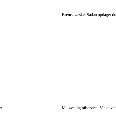
Bremsevæske: Sådan opdager du, 
er
Miljøvenlig bilservice: Sådan væ