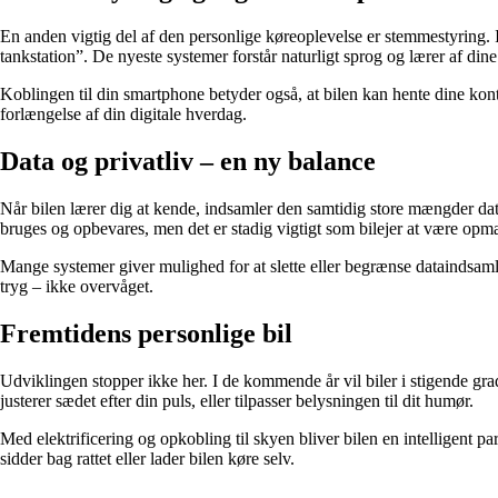
En anden vigtig del af den personlige køreoplevelse er stemmestyring. I
tankstation”. De nyeste systemer forstår naturligt sprog og lærer af dine 
Koblingen til din smartphone betyder også, at bilen kan hente dine kont
forlængelse af din digitale hverdag.
Data og privatliv – en ny balance
Når bilen lærer dig at kende, indsamler den samtidig store mængder data
bruges og opbevares, men det er stadig vigtigt som bilejer at være opm
Mange systemer giver mulighed for at slette eller begrænse dataindsaml
tryg – ikke overvåget.
Fremtidens personlige bil
Udviklingen stopper ikke her. I de kommende år vil biler i stigende gr
justerer sædet efter din puls, eller tilpasser belysningen til dit humør.
Med elektrificering og opkobling til skyen bliver bilen en intelligent p
sidder bag rattet eller lader bilen køre selv.