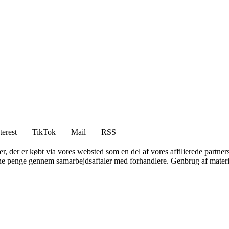
terest
TikTok
Mail
RSS
ter, der er købt via vores websted som en del af vores affilierede partne
jene penge gennem samarbejdsaftaler med forhandlere. Genbrug af materi