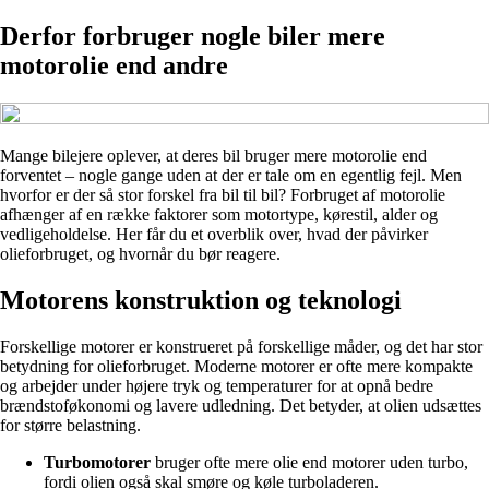
Derfor forbruger nogle biler mere
motorolie end andre
Mange bilejere oplever, at deres bil bruger mere motorolie end
forventet – nogle gange uden at der er tale om en egentlig fejl. Men
hvorfor er der så stor forskel fra bil til bil? Forbruget af motorolie
afhænger af en række faktorer som motortype, kørestil, alder og
vedligeholdelse. Her får du et overblik over, hvad der påvirker
olieforbruget, og hvornår du bør reagere.
Motorens konstruktion og teknologi
Forskellige motorer er konstrueret på forskellige måder, og det har stor
betydning for olieforbruget. Moderne motorer er ofte mere kompakte
og arbejder under højere tryk og temperaturer for at opnå bedre
brændstoføkonomi og lavere udledning. Det betyder, at olien udsættes
for større belastning.
Turbomotorer
bruger ofte mere olie end motorer uden turbo,
fordi olien også skal smøre og køle turboladeren.