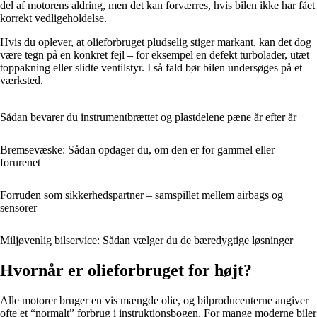
del af motorens aldring, men det kan forværres, hvis bilen ikke har fået
korrekt vedligeholdelse.
Hvis du oplever, at olieforbruget pludselig stiger markant, kan det dog
være tegn på en konkret fejl – for eksempel en defekt turbolader, utæt
toppakning eller slidte ventilstyr. I så fald bør bilen undersøges på et
værksted.
Sådan bevarer du instrumentbrættet og plastdelene pæne år efter år
Bremsevæske: Sådan opdager du, om den er for gammel eller
forurenet
Forruden som sikkerhedspartner – samspillet mellem airbags og
sensorer
Miljøvenlig bilservice: Sådan vælger du de bæredygtige løsninger
Hvornår er olieforbruget for højt?
Alle motorer bruger en vis mængde olie, og bilproducenterne angiver
ofte et “normalt” forbrug i instruktionsbogen. For mange moderne biler