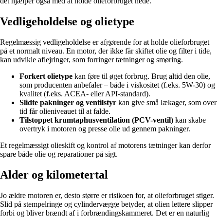
det hjælper også med at holde olieforbruget nede.
Vedligeholdelse og olietype
Regelmæssig vedligeholdelse er afgørende for at holde olieforbruget
på et normalt niveau. En motor, der ikke får skiftet olie og filter i tide,
kan udvikle aflejringer, som forringer tætninger og smøring.
Forkert olietype
kan føre til øget forbrug. Brug altid den olie,
som producenten anbefaler – både i viskositet (f.eks. 5W-30) og
kvalitet (f.eks. ACEA- eller API-standard).
Slidte pakninger og ventilstyr
kan give små lækager, som over
tid får olieniveauet til at falde.
Tilstoppet krumtaphusventilation (PCV-ventil)
kan skabe
overtryk i motoren og presse olie ud gennem pakninger.
Et regelmæssigt olieskift og kontrol af motorens tætninger kan derfor
spare både olie og reparationer på sigt.
Alder og kilometertal
Jo ældre motoren er, desto større er risikoen for, at olieforbruget stiger.
Slid på stempelringe og cylindervægge betyder, at olien lettere slipper
forbi og bliver brændt af i forbrændingskammeret. Det er en naturlig