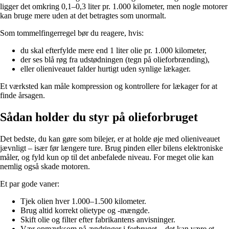
ligger det omkring 0,1–0,3 liter pr. 1.000 kilometer, men nogle motorer
kan bruge mere uden at det betragtes som unormalt.
Som tommelfingerregel bør du reagere, hvis:
du skal efterfylde mere end 1 liter olie pr. 1.000 kilometer,
der ses blå røg fra udstødningen (tegn på olieforbrænding),
eller olieniveauet falder hurtigt uden synlige lækager.
Et værksted kan måle kompression og kontrollere for lækager for at
finde årsagen.
Sådan holder du styr på olieforbruget
Det bedste, du kan gøre som bilejer, er at holde øje med olieniveauet
jævnligt – især før længere ture. Brug pinden eller bilens elektroniske
måler, og fyld kun op til det anbefalede niveau. For meget olie kan
nemlig også skade motoren.
Et par gode vaner:
Tjek olien hver 1.000–1.500 kilometer.
Brug altid korrekt olietype og -mængde.
Skift olie og filter efter fabrikantens anvisninger.
Vær opmærksom på ændringer i forbruget – det kan være et