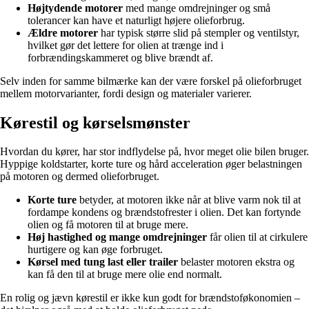
Højtydende motorer
med mange omdrejninger og små
tolerancer kan have et naturligt højere olieforbrug.
Ældre motorer
har typisk større slid på stempler og ventilstyr,
hvilket gør det lettere for olien at trænge ind i
forbrændingskammeret og blive brændt af.
Selv inden for samme bilmærke kan der være forskel på olieforbruget
mellem motorvarianter, fordi design og materialer varierer.
Kørestil og kørselsmønster
Hvordan du kører, har stor indflydelse på, hvor meget olie bilen bruger.
Hyppige koldstarter, korte ture og hård acceleration øger belastningen
på motoren og dermed olieforbruget.
Korte ture
betyder, at motoren ikke når at blive varm nok til at
fordampe kondens og brændstofrester i olien. Det kan fortynde
olien og få motoren til at bruge mere.
Høj hastighed og mange omdrejninger
får olien til at cirkulere
hurtigere og kan øge forbruget.
Kørsel med tung last eller trailer
belaster motoren ekstra og
kan få den til at bruge mere olie end normalt.
En rolig og jævn kørestil er ikke kun godt for brændstoføkonomien –