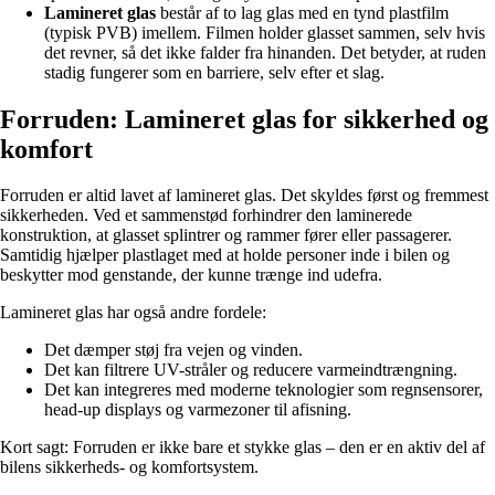
Lamineret glas
består af to lag glas med en tynd plastfilm
(typisk PVB) imellem. Filmen holder glasset sammen, selv hvis
det revner, så det ikke falder fra hinanden. Det betyder, at ruden
stadig fungerer som en barriere, selv efter et slag.
Forruden: Lamineret glas for sikkerhed og
komfort
Forruden er altid lavet af lamineret glas. Det skyldes først og fremmest
sikkerheden. Ved et sammenstød forhindrer den laminerede
konstruktion, at glasset splintrer og rammer fører eller passagerer.
Samtidig hjælper plastlaget med at holde personer inde i bilen og
beskytter mod genstande, der kunne trænge ind udefra.
Lamineret glas har også andre fordele:
Det dæmper støj fra vejen og vinden.
Det kan filtrere UV-stråler og reducere varmeindtrængning.
Det kan integreres med moderne teknologier som regnsensorer,
head-up displays og varmezoner til afisning.
Kort sagt: Forruden er ikke bare et stykke glas – den er en aktiv del af
bilens sikkerheds- og komfortsystem.