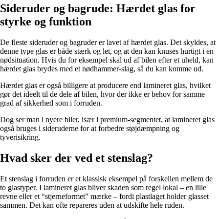
Sideruder og bagrude: Hærdet glas for
styrke og funktion
De fleste sideruder og bagruder er lavet af hærdet glas. Det skyldes, at
denne type glas er både stærk og let, og at den kan knuses hurtigt i en
nødsituation. Hvis du for eksempel skal ud af bilen efter et uheld, kan
hærdet glas brydes med et nødhammer-slag, så du kan komme ud.
Hærdet glas er også billigere at producere end lamineret glas, hvilket
gør det ideelt til de dele af bilen, hvor der ikke er behov for samme
grad af sikkerhed som i forruden.
Dog ser man i nyere biler, især i premium-segmentet, at lamineret glas
også bruges i sideruderne for at forbedre støjdæmpning og
tyverisikring.
Hvad sker der ved et stenslag?
Et stenslag i forruden er et klassisk eksempel på forskellen mellem de
to glastyper. I lamineret glas bliver skaden som regel lokal – en lille
revne eller et “stjerneformet” mærke – fordi plastlaget holder glasset
sammen. Det kan ofte repareres uden at udskifte hele ruden.