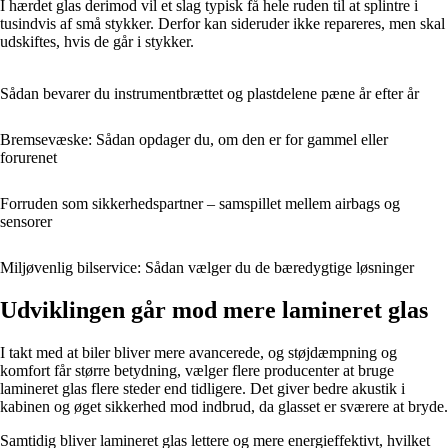
I hærdet glas derimod vil et slag typisk få hele ruden til at splintre i
tusindvis af små stykker. Derfor kan sideruder ikke repareres, men skal
udskiftes, hvis de går i stykker.
Sådan bevarer du instrumentbrættet og plastdelene pæne år efter år
Bremsevæske: Sådan opdager du, om den er for gammel eller
forurenet
Forruden som sikkerhedspartner – samspillet mellem airbags og
sensorer
Miljøvenlig bilservice: Sådan vælger du de bæredygtige løsninger
Udviklingen går mod mere lamineret glas
I takt med at biler bliver mere avancerede, og støjdæmpning og
komfort får større betydning, vælger flere producenter at bruge
lamineret glas flere steder end tidligere. Det giver bedre akustik i
kabinen og øget sikkerhed mod indbrud, da glasset er sværere at bryde.
Samtidig bliver lamineret glas lettere og mere energieffektivt, hvilket