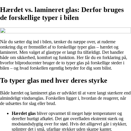
Hærdet vs. lamineret glas: Derfor bruges
de forskellige typer i bilen
Når du sætter dig ind i bilen, tænker du næppe over, at ruderne
omkring dig er fremstillet af to forskellige typer glas – hærdet og
lamineret. Men valget af glastype er langt fra tilfældigt. Det handler
både om sikkerhed, komfort og funktion. Her får du en forklaring på,
hvorfor bilproducenter bruger de to typer glas på forskellige steder i
bilen – og hvad forskellen egentlig betyder for dig som bilist.
To typer glas med hver deres styrke
Både hærdet og lamineret glas er udviklet til at være langt stærkere end
almindeligt vinduesglas. Forskellen ligger i, hvordan de reagerer, når
de udsættes for slag eller brud.
Hærdet glas
bliver opvarmet til meget høje temperaturer og
derefter hurtigt afkølet. Det gør overfladen ekstremt stærk og
modstandsdygtig over for stød. Hvis det alligevel går i stykker,
splintrer det i små, ufarlige stykker uden skarpe kanter.