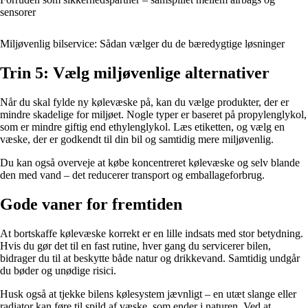
sensorer
Miljøvenlig bilservice: Sådan vælger du de bæredygtige løsninger
Trin 5: Vælg miljøvenlige alternativer
Når du skal fylde ny kølevæske på, kan du vælge produkter, der er
mindre skadelige for miljøet. Nogle typer er baseret på propylenglykol,
som er mindre giftig end ethylenglykol. Læs etiketten, og vælg en
væske, der er godkendt til din bil og samtidig mere miljøvenlig.
Du kan også overveje at købe koncentreret kølevæske og selv blande
den med vand – det reducerer transport og emballageforbrug.
Gode vaner for fremtiden
At bortskaffe kølevæske korrekt er en lille indsats med stor betydning.
Hvis du gør det til en fast rutine, hver gang du servicerer bilen,
bidrager du til at beskytte både natur og drikkevand. Samtidig undgår
du bøder og unødige risici.
Husk også at tjekke bilens kølesystem jævnligt – en utæt slange eller
radiator kan føre til spild af væske, som ender i naturen. Ved at