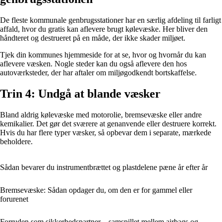
De fleste kommunale genbrugsstationer har en særlig afdeling til farligt
affald, hvor du gratis kan aflevere brugt kølevæske. Her bliver den
håndteret og destrueret på en måde, der ikke skader miljøet.
Tjek din kommunes hjemmeside for at se, hvor og hvornår du kan
aflevere væsken. Nogle steder kan du også aflevere den hos
autoværksteder, der har aftaler om miljøgodkendt bortskaffelse.
Trin 4: Undgå at blande væsker
Bland aldrig kølevæske med motorolie, bremsevæske eller andre
kemikalier. Det gør det sværere at genanvende eller destruere korrekt.
Hvis du har flere typer væsker, så opbevar dem i separate, mærkede
beholdere.
Sådan bevarer du instrumentbrættet og plastdelene pæne år efter år
Bremsevæske: Sådan opdager du, om den er for gammel eller
forurenet
Forruden som sikkerhedspartner – samspillet mellem airbags og