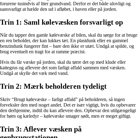
forurene tusindvis af liter grundvand. Derfor er det både ulovligt og
uansvarligt at hælde den ud i afløbet, i haven eller på jorden.
Trin 1: Saml kølevæsken forsvarligt op
Når du tapper den gamle kølevæske af bilen, skal du sørge for at bruge
en ren beholder, der kan lukkes tæt. En plastdunk eller en gammel
benzindunk fungerer fint – bare den ikke er utæt. Undgå at spilde, og
brug eventuelt en tragt for at ramme præcist.
Hvis du får væske på jorden, skal du tørre det op med klude eller
kattegrus og aflevere det som farligt affald sammen med væsken.
Undgå at skylle det væk med vand.
Trin 2: Mærk beholderen tydeligt
Skriv “Brugt kølevæske – farligt affald” på beholderen, så ingen
forveksler den med noget andet. Det er især vigtigt, hvis du opbevarer
den derhjemme, indtil du kan aflevere den. Opbevar den utilgængeligt
for børn og kæledyr – kølevæske smager sødt, men er meget giftigt.
Trin 3: Aflever væsken på
genbrugsstationen