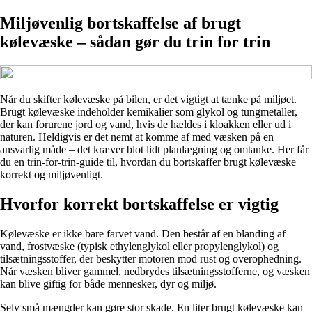
Miljøvenlig bortskaffelse af brugt
kølevæske – sådan gør du trin for trin
Når du skifter kølevæske på bilen, er det vigtigt at tænke på miljøet.
Brugt kølevæske indeholder kemikalier som glykol og tungmetaller,
der kan forurene jord og vand, hvis de hældes i kloakken eller ud i
naturen. Heldigvis er det nemt at komme af med væsken på en
ansvarlig måde – det kræver blot lidt planlægning og omtanke. Her får
du en trin-for-trin-guide til, hvordan du bortskaffer brugt kølevæske
korrekt og miljøvenligt.
Hvorfor korrekt bortskaffelse er vigtig
Kølevæske er ikke bare farvet vand. Den består af en blanding af
vand, frostvæske (typisk ethylenglykol eller propylenglykol) og
tilsætningsstoffer, der beskytter motoren mod rust og overophedning.
Når væsken bliver gammel, nedbrydes tilsætningsstofferne, og væsken
kan blive giftig for både mennesker, dyr og miljø.
Selv små mængder kan gøre stor skade. En liter brugt kølevæske kan