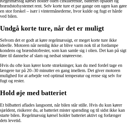
Regelmæssig kørsel holder olien cirkulerende, batteriet opladet og
brændstofsystemet rent. Selv korte ture et par gange om ugen kan gøre
en stor forskel – især i vintermånederne, hvor kulde og fugt er hårde
ved bilen.
Undgå korte ture, når det er muligt
Selvom det er godt at køre regelmæssigt, er meget korte ture ikke
ideelle. Motoren når nemlig ikke at blive varm nok til at fordampe
kondens og brændstofrester, som kan samle sig i olien. Det kan på sigt
føre til dannelse af slam og nedsat smøreevne.
Hvis du ofte kun kører korte strækninger, kan du med fordel tage en
længere tur på 20–30 minutter en gang imellem. Det giver motoren
mulighed for at arbejde ved optimal temperatur og rense sig selv for
fugt og rester.
Hold øje med batteriet
Et bilbatteri aflades langsomt, når bilen står stille. Hvis du kun kører
sjældent, risikerer du, at batteriet mister spænding og til sidst ikke kan
starte bilen. Regelmæssig kørsel holder batteriet aktivt og forlænger
dets levetid.