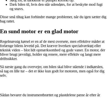
Sørg for, at dækkene er pumpet korrekt op.
Dæk bilen til, hvis den står udendørs, for at beskytte mod fugt
og snavs.
Disse små tiltag kan forhindre mange problemer, når du igen sætter dig
bag rattet.
En sund motor er en glad motor
Regelmæssig kørsel er en af de mest oversete, men effektive måder at
forlænge bilens levetid på. Det kræver hverken specialværktøj eller
teknisk viden – blot lidt opmærksomhed og gode vaner. En motor, der
bliver brugt jævnligt, holder sig renere, mere effektiv og langt mere
driftssikker.
Så næste gang du overvejer, om bilen skal blive stående i indkørslen,
så tag en lille tur – det er ikke kun godt for motoren, men også for dig
selv.
Sådan bevarer du instrumentbrættet og plastdelene pæne år efter år