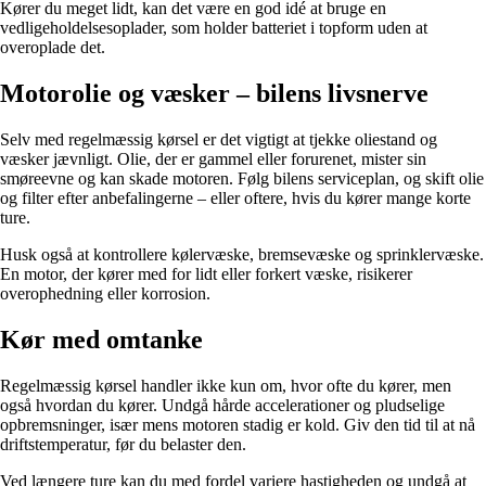
Kører du meget lidt, kan det være en god idé at bruge en
vedligeholdelsesoplader, som holder batteriet i topform uden at
overoplade det.
Motorolie og væsker – bilens livsnerve
Selv med regelmæssig kørsel er det vigtigt at tjekke oliestand og
væsker jævnligt. Olie, der er gammel eller forurenet, mister sin
smøreevne og kan skade motoren. Følg bilens serviceplan, og skift olie
og filter efter anbefalingerne – eller oftere, hvis du kører mange korte
ture.
Husk også at kontrollere kølervæske, bremsevæske og sprinklervæske.
En motor, der kører med for lidt eller forkert væske, risikerer
overophedning eller korrosion.
Kør med omtanke
Regelmæssig kørsel handler ikke kun om, hvor ofte du kører, men
også hvordan du kører. Undgå hårde accelerationer og pludselige
opbremsninger, især mens motoren stadig er kold. Giv den tid til at nå
driftstemperatur, før du belaster den.
Ved længere ture kan du med fordel variere hastigheden og undgå at