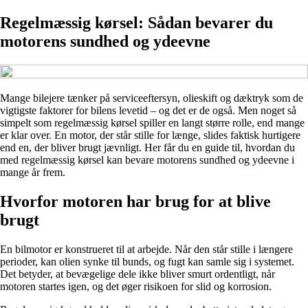
Regelmæssig kørsel: Sådan bevarer du
motorens sundhed og ydeevne
Mange bilejere tænker på serviceeftersyn, olieskift og dæktryk som de
vigtigste faktorer for bilens levetid – og det er de også. Men noget så
simpelt som regelmæssig kørsel spiller en langt større rolle, end mange
er klar over. En motor, der står stille for længe, slides faktisk hurtigere
end en, der bliver brugt jævnligt. Her får du en guide til, hvordan du
med regelmæssig kørsel kan bevare motorens sundhed og ydeevne i
mange år frem.
Hvorfor motoren har brug for at blive
brugt
En bilmotor er konstrueret til at arbejde. Når den står stille i længere
perioder, kan olien synke til bunds, og fugt kan samle sig i systemet.
Det betyder, at bevægelige dele ikke bliver smurt ordentligt, når
motoren startes igen, og det øger risikoen for slid og korrosion.