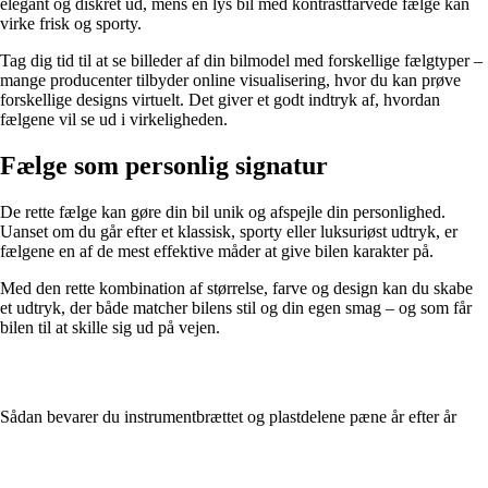
elegant og diskret ud, mens en lys bil med kontrastfarvede fælge kan
virke frisk og sporty.
Tag dig tid til at se billeder af din bilmodel med forskellige fælgtyper –
mange producenter tilbyder online visualisering, hvor du kan prøve
forskellige designs virtuelt. Det giver et godt indtryk af, hvordan
fælgene vil se ud i virkeligheden.
Fælge som personlig signatur
De rette fælge kan gøre din bil unik og afspejle din personlighed.
Uanset om du går efter et klassisk, sporty eller luksuriøst udtryk, er
fælgene en af de mest effektive måder at give bilen karakter på.
Med den rette kombination af størrelse, farve og design kan du skabe
et udtryk, der både matcher bilens stil og din egen smag – og som får
bilen til at skille sig ud på vejen.
Sådan bevarer du instrumentbrættet og plastdelene pæne år efter år