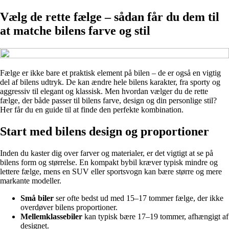
Vælg de rette fælge – sådan får du dem til
at matche bilens farve og stil
Fælge er ikke bare et praktisk element på bilen – de er også en vigtig
del af bilens udtryk. De kan ændre hele bilens karakter, fra sporty og
aggressiv til elegant og klassisk. Men hvordan vælger du de rette
fælge, der både passer til bilens farve, design og din personlige stil?
Her får du en guide til at finde den perfekte kombination.
Start med bilens design og proportioner
Inden du kaster dig over farver og materialer, er det vigtigt at se på
bilens form og størrelse. En kompakt bybil kræver typisk mindre og
lettere fælge, mens en SUV eller sportsvogn kan bære større og mere
markante modeller.
Små biler
ser ofte bedst ud med 15–17 tommer fælge, der ikke
overdøver bilens proportioner.
Mellemklassebiler
kan typisk bære 17–19 tommer, afhængigt af
designet.