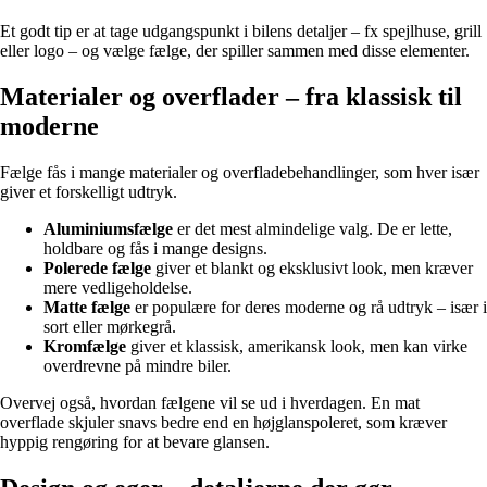
Et godt tip er at tage udgangspunkt i bilens detaljer – fx spejlhuse, grill
eller logo – og vælge fælge, der spiller sammen med disse elementer.
Materialer og overflader – fra klassisk til
moderne
Fælge fås i mange materialer og overfladebehandlinger, som hver især
giver et forskelligt udtryk.
Aluminiumsfælge
er det mest almindelige valg. De er lette,
holdbare og fås i mange designs.
Polerede fælge
giver et blankt og eksklusivt look, men kræver
mere vedligeholdelse.
Matte fælge
er populære for deres moderne og rå udtryk – især i
sort eller mørkegrå.
Kromfælge
giver et klassisk, amerikansk look, men kan virke
overdrevne på mindre biler.
Overvej også, hvordan fælgene vil se ud i hverdagen. En mat
overflade skjuler snavs bedre end en højglanspoleret, som kræver
hyppig rengøring for at bevare glansen.