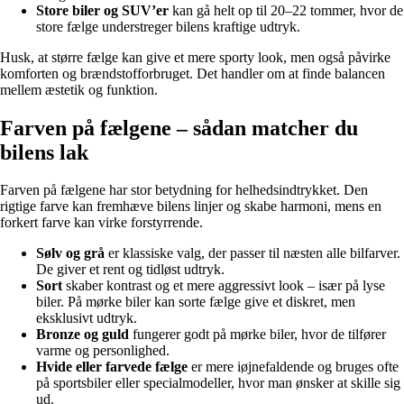
Store biler og SUV’er
kan gå helt op til 20–22 tommer, hvor de
store fælge understreger bilens kraftige udtryk.
Husk, at større fælge kan give et mere sporty look, men også påvirke
komforten og brændstofforbruget. Det handler om at finde balancen
mellem æstetik og funktion.
Farven på fælgene – sådan matcher du
bilens lak
Farven på fælgene har stor betydning for helhedsindtrykket. Den
rigtige farve kan fremhæve bilens linjer og skabe harmoni, mens en
forkert farve kan virke forstyrrende.
Sølv og grå
er klassiske valg, der passer til næsten alle bilfarver.
De giver et rent og tidløst udtryk.
Sort
skaber kontrast og et mere aggressivt look – især på lyse
biler. På mørke biler kan sorte fælge give et diskret, men
eksklusivt udtryk.
Bronze og guld
fungerer godt på mørke biler, hvor de tilfører
varme og personlighed.
Hvide eller farvede fælge
er mere iøjnefaldende og bruges ofte
på sportsbiler eller specialmodeller, hvor man ønsker at skille sig
ud.