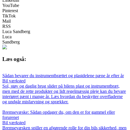
LinkedIn
YouTube
Pinterest
TikTok
Mail
RSS
Luca Sandberg
Luca
Sandberg
Læs også:
Sådan bevarer du instrumentbrættet og plastdelene pæne år efter år
Bil værksted
Sol, støv og daglig brug slider på bilens plast og instrumentbræt,
men med de rette produkter og lidt regelmæssig pleje kan du bevare
interiøret pænt i mange år. Læs hvordan du beskytter overfladerne
og undgår misfarvning og sprækker.
Bremsevæske: Sådan opdager du, om den er for gammel eller
forurenet
Bil værksted
Bremsevæsken spiller en afgørende rolle for din bils sikkerhed, men