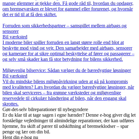
mange glemmer at tjekke den. Få gode råd til, hvordan du opdager,
om bremsevæsken er blevet for gammel eller forurenet, og hvornår
det er tid til at få den skiftet.
Forruden som sikkerhedspartner – samspillet mellem airbags og
sensorer
Bil værksted
I moderne biler spiller forruden en langt større rolle end blot at
beskytte mod vind og vejr. Den samarbejder med airbags, sensorer
og kameraer for at sikre optimal beskyttelse af fører og passagerer –
og selv små skader kan få stor betydning for bilens sikkerhed.
Miljøvenlig bilservice: Sådan vælger du de bæredygtige løsninger
Bil værksted
Vil du mindske bilens miljøpåvirkning uden at gå på kompromis
med kvaliteten? Læs hvordan du vælger bæredygtige løsninger, når
bilen skal serviceres – fra grønne værksteder og miljøvenlige
reservedele til cirkulær håndtering af bilen, når den engang skal
skrottes.
Gør-det-selv bilreparationer til nybegyndere
Er du klar til at tage sagen i egne hænder? Denne e-bog giver dig let
forståelige vejledninger til almindelige reparationer, der kan udføres
hjemme, fra skift af pærer til udskiftning af bremseklodser – spar
penge og lær om din bil.
Hent din e-bog nu