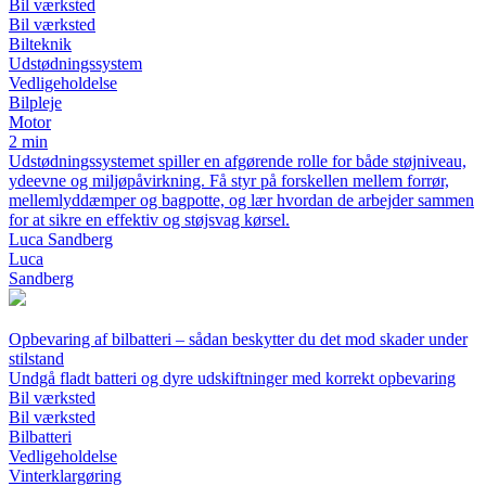
Bil værksted
Bil værksted
Bilteknik
Udstødningssystem
Vedligeholdelse
Bilpleje
Motor
2 min
Udstødningssystemet spiller en afgørende rolle for både støjniveau,
ydeevne og miljøpåvirkning. Få styr på forskellen mellem forrør,
mellemlyddæmper og bagpotte, og lær hvordan de arbejder sammen
for at sikre en effektiv og støjsvag kørsel.
Luca Sandberg
Luca
Sandberg
Opbevaring af bilbatteri – sådan beskytter du det mod skader under
stilstand
Undgå fladt batteri og dyre udskiftninger med korrekt opbevaring
Bil værksted
Bil værksted
Bilbatteri
Vedligeholdelse
Vinterklargøring