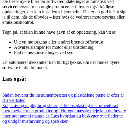
De fleste nyere biler får softwareopdateringer automatisk ved
serviceeftersyn, men nogle producenter tilbyder også trådløse
opdateringer, der kan installeres hjemmefra. Det er en god idé at sige
ja til dem, når de tilbydes – især hvis de vedrører motorstyring eller
emissionskontrol.
Tegn på, at bilen kunne have gavn af en opdatering, kan være:
Ujævn motorgang eller ændret brændstofforbrug
Advarselslamper for motor eller udstødning
Fejl i emissionsmålinger ved syn
En autoriseret mekaniker kan hurtigt tjekke, om der findes nyere
software til din bilmodel.
Læs også:
Sådan bevarer du instrumentbrættet og plastdelene pæne år efter år
Bil værksted
Sol, støv og daglig brug slider på bilens plast og instrumentbræt,
men med de rette produkter og lidt regelmæssig pleje kan du bevare
interiøret pænt i mange år. Læs hvordan du beskytter overfladerne
og undgår misfarvning og sprækker.