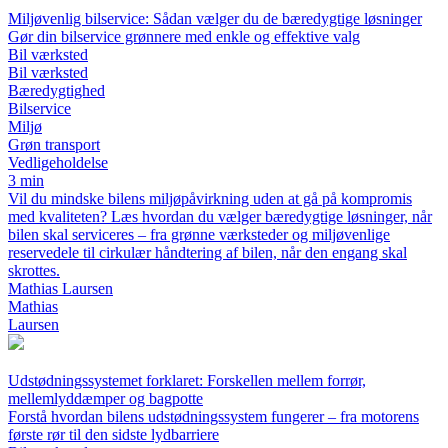
Miljøvenlig bilservice: Sådan vælger du de bæredygtige løsninger
Gør din bilservice grønnere med enkle og effektive valg
Bil værksted
Bil værksted
Bæredygtighed
Bilservice
Miljø
Grøn transport
Vedligeholdelse
3 min
Vil du mindske bilens miljøpåvirkning uden at gå på kompromis
med kvaliteten? Læs hvordan du vælger bæredygtige løsninger, når
bilen skal serviceres – fra grønne værksteder og miljøvenlige
reservedele til cirkulær håndtering af bilen, når den engang skal
skrottes.
Mathias Laursen
Mathias
Laursen
Udstødningssystemet forklaret: Forskellen mellem forrør,
mellemlyddæmper og bagpotte
Forstå hvordan bilens udstødningssystem fungerer – fra motorens
første rør til den sidste lydbarriere