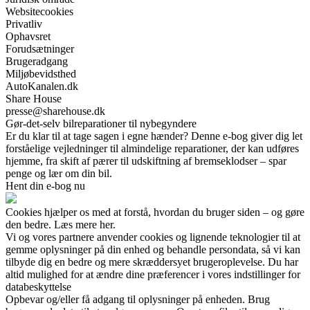
Websitecookies
Privatliv
Ophavsret
Forudsætninger
Brugeradgang
Miljøbevidsthed
AutoKanalen.dk
Share House
presse@sharehouse.dk
Gør-det-selv bilreparationer til nybegyndere
Er du klar til at tage sagen i egne hænder? Denne e-bog giver dig let
forståelige vejledninger til almindelige reparationer, der kan udføres
hjemme, fra skift af pærer til udskiftning af bremseklodser – spar
penge og lær om din bil.
Hent din e-bog nu
Cookies hjælper os med at forstå, hvordan du bruger siden – og gøre
den bedre. Læs mere her.
Vi og vores partnere anvender cookies og lignende teknologier til at
gemme oplysninger på din enhed og behandle persondata, så vi kan
tilbyde dig en bedre og mere skræddersyet brugeroplevelse. Du har
altid mulighed for at ændre dine præferencer i vores indstillinger for
databeskyttelse
Opbevar og/eller få adgang til oplysninger på enheden. Brug