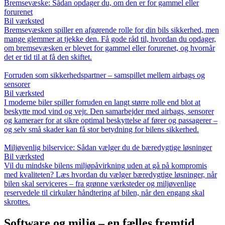
Bremsevæske: Sådan opdager du, om den er for gammel eller
forurenet
Bil værksted
Bremsevæsken spiller en afgørende rolle for din bils sikkerhed, men
mange glemmer at tjekke den. Få gode råd til, hvordan du opdager,
om bremsevæsken er blevet for gammel eller forurenet, og hvornår
det er tid til at få den skiftet.
Forruden som sikkerhedspartner – samspillet mellem airbags og
sensorer
Bil værksted
I moderne biler spiller forruden en langt større rolle end blot at
beskytte mod vind og vejr. Den samarbejder med airbags, sensorer
og kameraer for at sikre optimal beskyttelse af fører og passagerer –
og selv små skader kan få stor betydning for bilens sikkerhed.
Miljøvenlig bilservice: Sådan vælger du de bæredygtige løsninger
Bil værksted
Vil du mindske bilens miljøpåvirkning uden at gå på kompromis
med kvaliteten? Læs hvordan du vælger bæredygtige løsninger, når
bilen skal serviceres – fra grønne værksteder og miljøvenlige
reservedele til cirkulær håndtering af bilen, når den engang skal
skrottes.
Software og miljø – en fælles fremtid