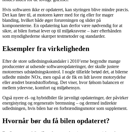
Hvis softwaren ikke er opdateret, kan styringen blive mindre præcis.
Det kan føre til, at motoren kører med for rig eller for mager
blanding, hvilket både øger forureningen og slider på
komponenterne. En opdatering kan derfor være nødvendig for at
sikre, at bilen fortsat lever op til miljøkravene – især efterhånden
som myndighederne skærper testmetoder og standarder.
Eksempler fra virkeligheden
Efter de store udledningsskandaler i 2010’erne begyndte mange
producenter at udsende softwareopdateringer, der skulle justere
motorernes udstødningskontrol. I nogle tilfælde betød det, at bilerne
udledte mindre NOx, men også at de fik en lidt lavere motorydelse
eller ændret brændstofforbrug. Det viser, hvor følsom balancen er
mellem ydeevne, komfort og miljøhensyn.
Også nyere el- og hybridbiler får jævnligt opdateringer, der påvirker
energistyring og regenerativ bremsning – og dermed indirekte
udledningen, hvis bilen har en forbrændingsmotor som supplement.
Hvornår bør du få bilen opdateret?