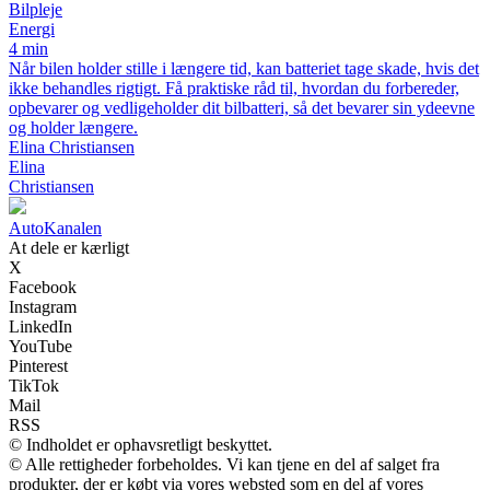
Bilpleje
Energi
4 min
Når bilen holder stille i længere tid, kan batteriet tage skade, hvis det
ikke behandles rigtigt. Få praktiske råd til, hvordan du forbereder,
opbevarer og vedligeholder dit bilbatteri, så det bevarer sin ydeevne
og holder længere.
Elina Christiansen
Elina
Christiansen
AutoKanalen
At dele er kærligt
X
Facebook
Instagram
LinkedIn
YouTube
Pinterest
TikTok
Mail
RSS
© Indholdet er ophavsretligt beskyttet.
© Alle rettigheder forbeholdes. Vi kan tjene en del af salget fra
produkter, der er købt via vores websted som en del af vores