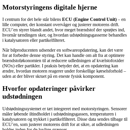
Motorstyringens digitale hjerne
I centrum for det hele står bilens
ECU (Engine Control Unit)
– en
lille computer, der konstant overvåger og justerer motorens drift.
ECU’en styrer blandt andet, hvor meget brændstof der sprøjtes ind,
hvornår tændingen sker, og hvordan udstødningsgasserne behandles
i katalysatoren eller partikelfilteret.
Når bilproducenten udsender en softwareopdatering, kan det være
for at forbedre denne styring. Det kan handle om alt fra at optimere
brændstoføkonomien til at reducere udledningen af kvælstofoxider
(NOx) eller partikler. I praksis betyder det, at en opdatering kan
ændre, hvordan motoren reagerer under forskellige kørselsforhold –
uden at der bliver skruet på en eneste fysisk komponent.
Hvorfor opdateringer påvirker
udstødningen
Udstødningssystemet er tæt integreret med motorstyringen. Sensorer
måler løbende iltindholdet i udstødningsgassen, temperaturen i
katalysatoren og trykket i partikelfilteret. Disse data sendes tilbage til
ECU’en, som justerer motorens drift for at sikre, at udledningen
holdes inden for de lovlige grænser.