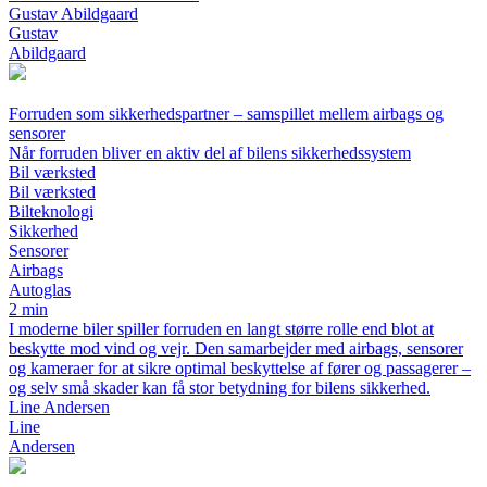
Gustav Abildgaard
Gustav
Abildgaard
Forruden som sikkerhedspartner – samspillet mellem airbags og
sensorer
Når forruden bliver en aktiv del af bilens sikkerhedssystem
Bil værksted
Bil værksted
Bilteknologi
Sikkerhed
Sensorer
Airbags
Autoglas
2 min
I moderne biler spiller forruden en langt større rolle end blot at
beskytte mod vind og vejr. Den samarbejder med airbags, sensorer
og kameraer for at sikre optimal beskyttelse af fører og passagerer –
og selv små skader kan få stor betydning for bilens sikkerhed.
Line Andersen
Line
Andersen