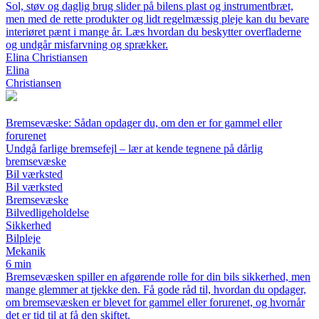
Sol, støv og daglig brug slider på bilens plast og instrumentbræt,
men med de rette produkter og lidt regelmæssig pleje kan du bevare
interiøret pænt i mange år. Læs hvordan du beskytter overfladerne
og undgår misfarvning og sprækker.
Elina Christiansen
Elina
Christiansen
Bremsevæske: Sådan opdager du, om den er for gammel eller
forurenet
Undgå farlige bremsefejl – lær at kende tegnene på dårlig
bremsevæske
Bil værksted
Bil værksted
Bremsevæske
Bilvedligeholdelse
Sikkerhed
Bilpleje
Mekanik
6 min
Bremsevæsken spiller en afgørende rolle for din bils sikkerhed, men
mange glemmer at tjekke den. Få gode råd til, hvordan du opdager,
om bremsevæsken er blevet for gammel eller forurenet, og hvornår
det er tid til at få den skiftet.