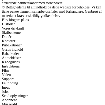
affilierede partnerskaber med forhandlere.
© Rettighederne til alt indhold på dette website forbeholdes. Vi kan
tjene penge gennem samarbejdsaftaler med forhandlere. Genbrug af
materialet kræver skriftlig godkendelse.
Bliv klogere på os
Historien
Vores drivkraft
Skribenterne
Donér
Kontorer
Publikationer
Gratis indhold
Rabatkoder
Anmeldelser
Købeguides
Instruktioner
Film
Viden
Support
Fejlfinding
Input
Jobs
Send oplysninger
Abonnent
Min profil