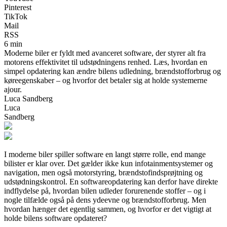
Pinterest
TikTok
Mail
RSS
6 min
Moderne biler er fyldt med avanceret software, der styrer alt fra
motorens effektivitet til udstødningens renhed. Læs, hvordan en
simpel opdatering kan ændre bilens udledning, brændstofforbrug og
køreegenskaber – og hvorfor det betaler sig at holde systemerne
ajour.
Luca Sandberg
Luca
Sandberg
I moderne biler spiller software en langt større rolle, end mange
bilister er klar over. Det gælder ikke kun infotainmentsystemer og
navigation, men også motorstyring, brændstofindsprøjtning og
udstødningskontrol. En softwareopdatering kan derfor have direkte
indflydelse på, hvordan bilen udleder forurenende stoffer – og i
nogle tilfælde også på dens ydeevne og brændstofforbrug. Men
hvordan hænger det egentlig sammen, og hvorfor er det vigtigt at
holde bilens software opdateret?