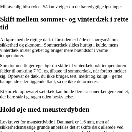
Miljøvenlig bilservice: Sådan vælger du de bæredygtige løsninger
Skift mellem sommer- og vinterdæk i rette
tid
At køre med de rigtige dæk til årstiden er både et spørgsmål om
sikkerhed og økonomi. Sommerdæk slides hurtigt i kulde, mens
vinterdæk mister grebet og bruger mere brændstof i varme
temperaturer.
Som tommelfingerregel bør du skifte til vinterdæk, når temperaturen
falder til omkring 7 °C, og tilbage til sommerdæk, når foråret melder
sig. Opbevar de dæk, du ikke bruger, tørt, mørkt og køligt – gerne
hængende eller liggende fladt, så de ikke deformeres.
Et korrekt opbevaret sæt dæk kan holde flere sæsoner længere end et,
der bare står i garagen uden beskyttelse.
Hold øje med mønsterdybden
Lovkravet for mønsterdybde i Danmark er 1,6 mm, men af
sikkerhedsmæssige grunde anbefales det at skifte dæk allerede ved