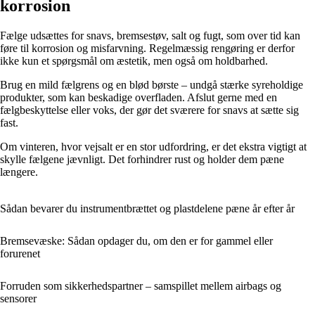
korrosion
Fælge udsættes for snavs, bremsestøv, salt og fugt, som over tid kan
føre til korrosion og misfarvning. Regelmæssig rengøring er derfor
ikke kun et spørgsmål om æstetik, men også om holdbarhed.
Brug en mild fælgrens og en blød børste – undgå stærke syreholdige
produkter, som kan beskadige overfladen. Afslut gerne med en
fælgbeskyttelse eller voks, der gør det sværere for snavs at sætte sig
fast.
Om vinteren, hvor vejsalt er en stor udfordring, er det ekstra vigtigt at
skylle fælgene jævnligt. Det forhindrer rust og holder dem pæne
længere.
Sådan bevarer du instrumentbrættet og plastdelene pæne år efter år
Bremsevæske: Sådan opdager du, om den er for gammel eller
forurenet
Forruden som sikkerhedspartner – samspillet mellem airbags og
sensorer