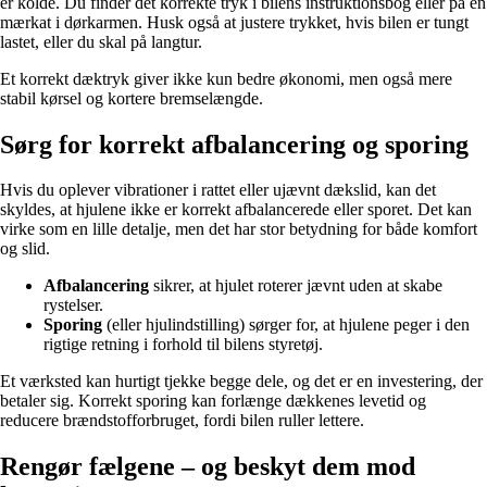
er kolde. Du finder det korrekte tryk i bilens instruktionsbog eller på en
mærkat i dørkarmen. Husk også at justere trykket, hvis bilen er tungt
lastet, eller du skal på langtur.
Et korrekt dæktryk giver ikke kun bedre økonomi, men også mere
stabil kørsel og kortere bremselængde.
Sørg for korrekt afbalancering og sporing
Hvis du oplever vibrationer i rattet eller ujævnt dækslid, kan det
skyldes, at hjulene ikke er korrekt afbalancerede eller sporet. Det kan
virke som en lille detalje, men det har stor betydning for både komfort
og slid.
Afbalancering
sikrer, at hjulet roterer jævnt uden at skabe
rystelser.
Sporing
(eller hjulindstilling) sørger for, at hjulene peger i den
rigtige retning i forhold til bilens styretøj.
Et værksted kan hurtigt tjekke begge dele, og det er en investering, der
betaler sig. Korrekt sporing kan forlænge dækkenes levetid og
reducere brændstofforbruget, fordi bilen ruller lettere.
Rengør fælgene – og beskyt dem mod