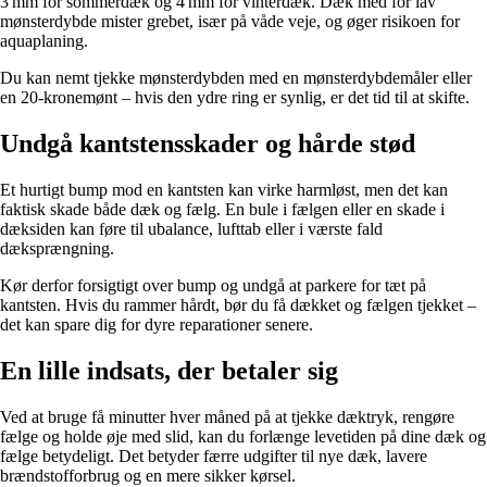
3 mm for sommerdæk og 4 mm for vinterdæk. Dæk med for lav
mønsterdybde mister grebet, især på våde veje, og øger risikoen for
aquaplaning.
Du kan nemt tjekke mønsterdybden med en mønsterdybdemåler eller
en 20-kronemønt – hvis den ydre ring er synlig, er det tid til at skifte.
Undgå kantstensskader og hårde stød
Et hurtigt bump mod en kantsten kan virke harmløst, men det kan
faktisk skade både dæk og fælg. En bule i fælgen eller en skade i
dæksiden kan føre til ubalance, lufttab eller i værste fald
dæksprængning.
Kør derfor forsigtigt over bump og undgå at parkere for tæt på
kantsten. Hvis du rammer hårdt, bør du få dækket og fælgen tjekket –
det kan spare dig for dyre reparationer senere.
En lille indsats, der betaler sig
Ved at bruge få minutter hver måned på at tjekke dæktryk, rengøre
fælge og holde øje med slid, kan du forlænge levetiden på dine dæk og
fælge betydeligt. Det betyder færre udgifter til nye dæk, lavere
brændstofforbrug og en mere sikker kørsel.