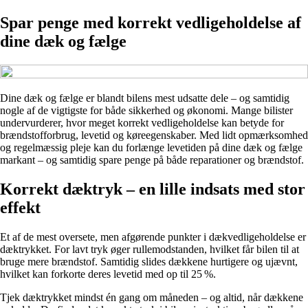
Spar penge med korrekt vedligeholdelse af
dine dæk og fælge
Dine dæk og fælge er blandt bilens mest udsatte dele – og samtidig
nogle af de vigtigste for både sikkerhed og økonomi. Mange bilister
undervurderer, hvor meget korrekt vedligeholdelse kan betyde for
brændstofforbrug, levetid og køreegenskaber. Med lidt opmærksomhed
og regelmæssig pleje kan du forlænge levetiden på dine dæk og fælge
markant – og samtidig spare penge på både reparationer og brændstof.
Korrekt dæktryk – en lille indsats med stor
effekt
Et af de mest oversete, men afgørende punkter i dækvedligeholdelse er
dæktrykket. For lavt tryk øger rullemodstanden, hvilket får bilen til at
bruge mere brændstof. Samtidig slides dækkene hurtigere og ujævnt,
hvilket kan forkorte deres levetid med op til 25 %.
Tjek dæktrykket mindst én gang om måneden – og altid, når dækkene